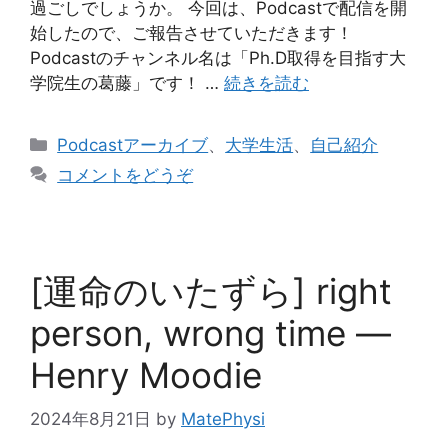
過ごしでしょうか。 今回は、Podcastで配信を開
始したので、ご報告させていただきます！
Podcastのチャンネル名は「Ph.D取得を目指す大
学院生の葛藤」です！ …
続きを読む
カ
Podcastアーカイブ
、
大学生活
、
自己紹介
テ
コメントをどうぞ
ゴ
リ
ー
[運命のいたずら] right
person, wrong time ―
Henry Moodie
2024年8月21日
by
MatePhysi