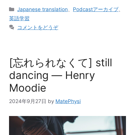
カ
Japanese translation
、
Podcastアーカイブ
、
テ
英語学習
ゴ
コメントをどうぞ
リ
ー
[忘れられなくて] still
dancing ― Henry
Moodie
2024年9月27日
by
MatePhysi