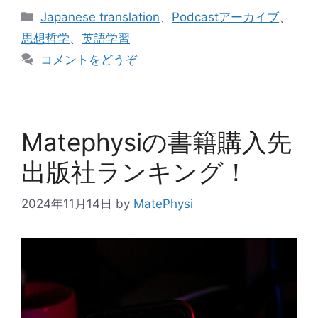
カ
Japanese translation
、
Podcastアーカイブ
、
テ
思想哲学
、
英語学習
ゴ
コメントをどうぞ
リ
ー
Matephysiの書籍購入先
出版社ランキング！
2024年11月14日
by
MatePhysi