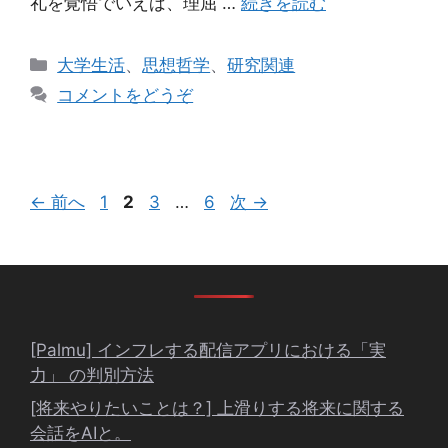
礼を覚悟でいえば、理屈 …
続きを読む
カ
大学生活
、
思想哲学
、
研究関連
テ
コメントをどうぞ
ゴ
リ
ー
ペ
ペ
ペ
ペ
←
前へ
1
2
3
…
6
次
→
ー
ー
ー
ー
ジ
ジ
ジ
ジ
[Palmu] インフレする配信アプリにおける「実
力」 の判別方法
[将来やりたいことは？] 上滑りする将来に関する
会話をAIと。