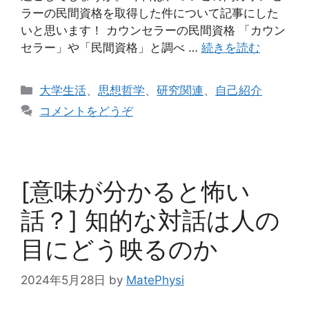
ラーの民間資格を取得した件について記事にした
いと思います！ カウンセラーの民間資格 「カウン
セラー」や「民間資格」と調べ …
続きを読む
カ
大学生活
、
思想哲学
、
研究関連
、
自己紹介
テ
コメントをどうぞ
ゴ
リ
ー
[意味が分かると怖い
話？] 知的な対話は人の
目にどう映るのか
2024年5月28日
by
MatePhysi