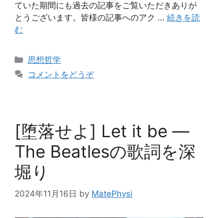
ていた期間にも過去の記事をご覧いただきありが
とうございます。皆様の記事へのアク …
続きを読
む
カ
思想哲学
テ
コメントをどうぞ
ゴ
リ
ー
[堕落せよ] Let it be ―
The Beatlesの歌詞を深
堀り
2024年11月16日
by
MatePhysi