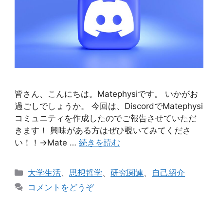
皆さん、こんにちは。Matephysiです。 いかがお
過ごしでしょうか。 今回は、DiscordでMatephysi
コミュニティを作成したのでご報告させていただ
きます！ 興味がある方はぜひ覗いてみてくださ
い！！→Mate …
続きを読む
カ
大学生活
、
思想哲学
、
研究関連
、
自己紹介
テ
コメントをどうぞ
ゴ
リ