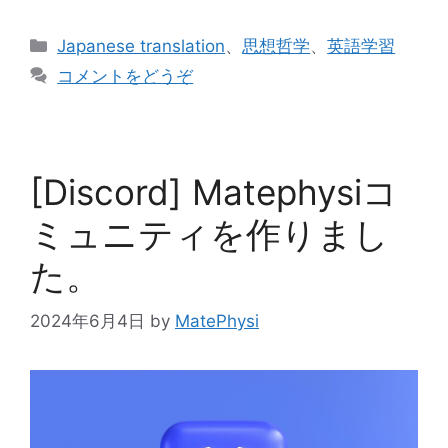
カ
Japanese translation
、
思想哲学
、
英語学習
テ
コメントをどうぞ
ゴ
リ
ー
[Discord] Matephysiコ
ミュニティを作りまし
た。
2024年6月4日
by
MatePhysi