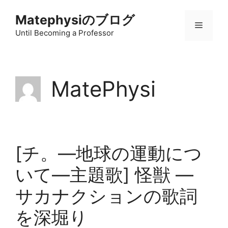
コ
Matephysiのブログ
ン
メ
テ
Until Becoming a Professor
ン
ニ
ツ
へ
MatePhysi
ス
ュ
キ
ッ
ー
プ
[チ。―地球の運動につ
いて―主題歌] 怪獣 ―
サカナクションの歌詞
を深堀り