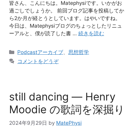
皆さん、こんにちは。Matephysiです。いかがお
過ごしでしょうか。 前回ブログ記事を投稿してか
ら2か月が経とうとしています。はやいですね。
今日は、Matephysiブログのちょっとしたリニュ
ーアルと、僕が読了した書 …
続きを読む
カ
Podcastアーカイブ
、
思想哲学
テ
コメントをどうぞ
ゴ
リ
ー
still dancing ― Henry
Moodie の歌詞を深掘り
2024年9月29日
by
MatePhysi