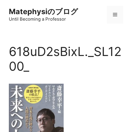
コ
Matephysiのブログ
ン
メ
テ
Until Becoming a Professor
ン
ニ
ツ
へ
618uD2sBixL._SL12
ス
ュ
キ
00_
ッ
ー
プ