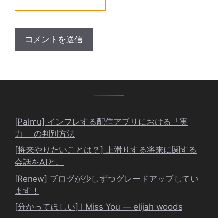
[Palmu] インフレする配信アプリにおける「実
力」 の判別方法
[将来やりたいことは？] 上滑りする将来に関する
会話をAIと。
[Renew] ブログが少しずつグレードアップしてい
ます！
[分かってほしい] I Miss You ― elijah woods