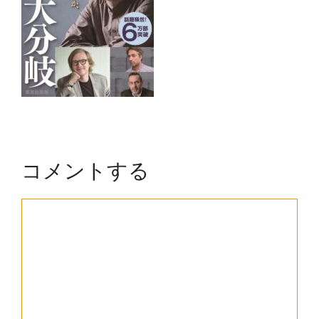
コメントする
コ
メ
ン
ト