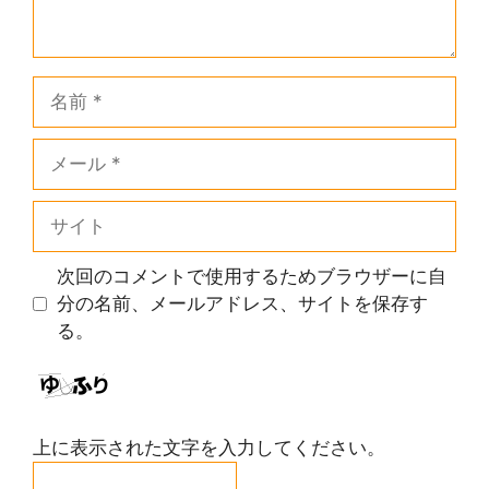
名
前
メ
ー
ル
サ
イ
ト
次回のコメントで使用するためブラウザーに自
分の名前、メールアドレス、サイトを保存す
る。
上に表示された文字を入力してください。