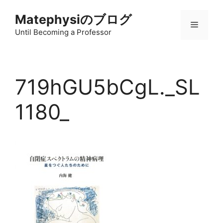
コ
Matephysiのブログ
ン
メ
テ
Until Becoming a Professor
ン
ニ
ツ
へ
719hGU5bCgL._SL
ス
ュ
キ
1180_
ッ
ー
プ