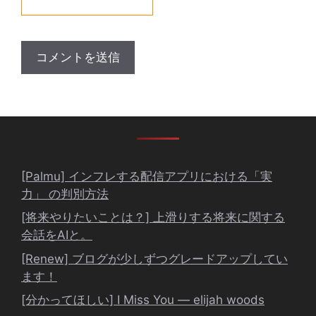
[Palmu] インフレする配信アプリにおける「実
力」 の判別方法
[将来やりたいことは？] 上滑りする将来に関する
会話をAIと。
[Renew] ブログが少しずつグレードアップしてい
ます！
[分かってほしい] I Miss You ― elijah woods