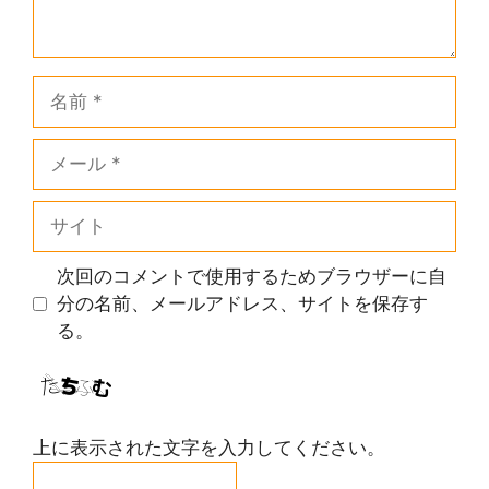
名
前
メ
ー
ル
サ
イ
ト
次回のコメントで使用するためブラウザーに自
分の名前、メールアドレス、サイトを保存す
る。
上に表示された文字を入力してください。