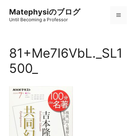
コ
Matephysiのブログ
ン
メ
テ
Until Becoming a Professor
ン
ニ
ツ
へ
81+Me7I6VbL._SL1
ス
ュ
キ
500_
ッ
ー
プ