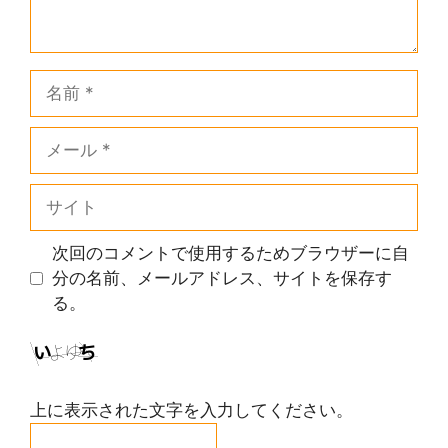
名
前
メ
ー
ル
サ
イ
ト
次回のコメントで使用するためブラウザーに自
分の名前、メールアドレス、サイトを保存す
る。
上に表示された文字を入力してください。