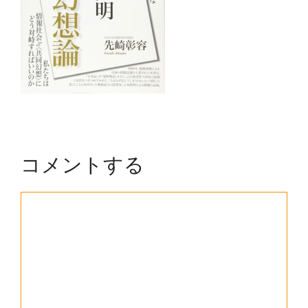
コメントする
コ
メ
ン
ト