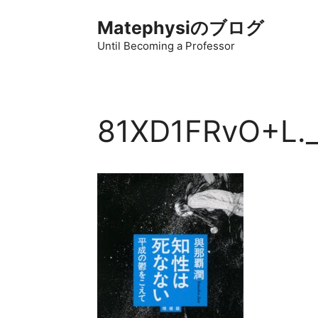
コ
Matephysiのブログ
ン
テ
Until Becoming a Professor
ン
ツ
へ
ス
81XD1FRvO+L._
キ
ッ
プ