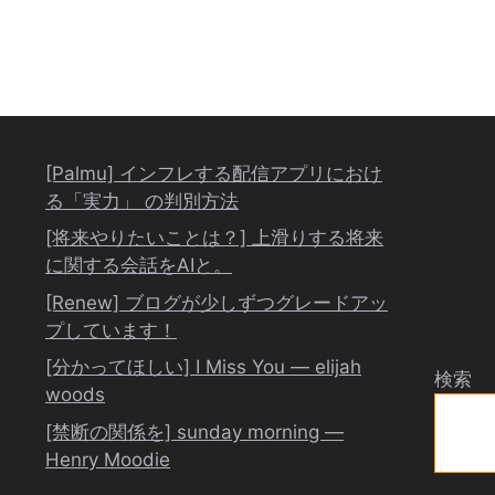
[Palmu] インフレする配信アプリにおけ
る「実力」 の判別方法
[将来やりたいことは？] 上滑りする将来
に関する会話をAIと。
[Renew] ブログが少しずつグレードアッ
プしています！
[分かってほしい] I Miss You ― elijah
検索
woods
[禁断の関係を] sunday morning ―
Henry Moodie