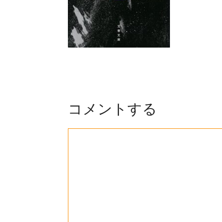
コメントする
コ
メ
ン
ト