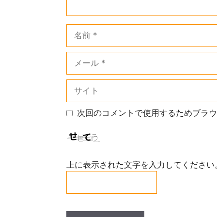
名
前
メ
ー
ル
サ
イ
ト
次回のコメントで使用するためブラウ
上に表示された文字を入力してください