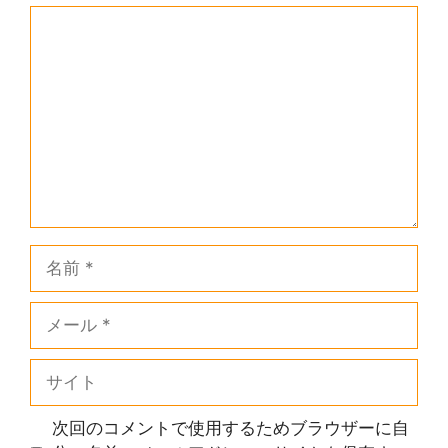
コ
メ
ン
ト
名
前
メ
ー
ル
サ
イ
ト
次回のコメントで使用するためブラウザーに自