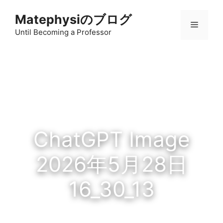
コ
Matephysiのブログ
ン
メ
テ
Until Becoming a Professor
ン
ニ
ツ
へ
ス
ュ
キ
ッ
ー
プ
ChatGPT Image
2026年5月28日
16_30_13