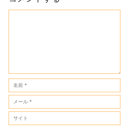
コ
メ
ン
ト
名
前
メ
ー
ル
サ
イ