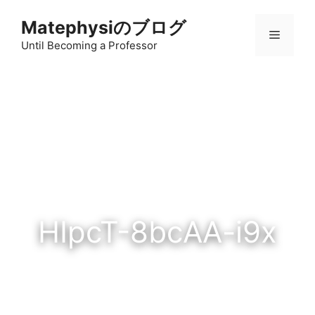
コ
Matephysiのブログ
ン
メ
テ
Until Becoming a Professor
ン
ニ
ツ
へ
ス
ュ
キ
ッ
ー
プ
HIpcT-8bcAA-i9x