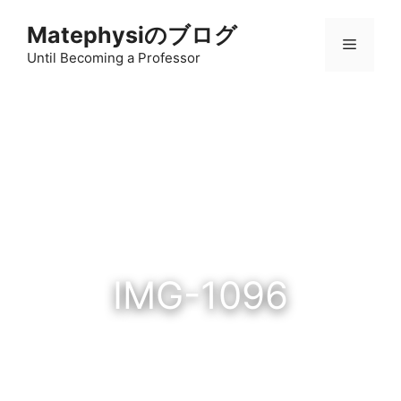
コ
Matephysiのブログ
ン
メ
テ
Until Becoming a Professor
ン
ニ
ツ
へ
ス
ュ
キ
ッ
ー
プ
IMG-1096