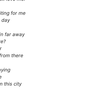
iting for me
e day
in far away
re?
r
from there
aying
e
 this city