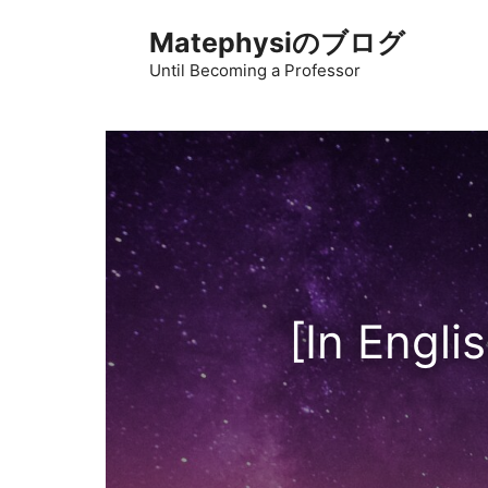
コ
Matephysiのブログ
ン
テ
Until Becoming a Professor
ン
ツ
へ
ス
キ
ッ
プ
[In Eng