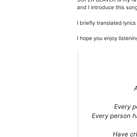
and I introduce this so
I briefly translated lyric
I hope you enjoy listenin
Every p
Every person ha
Have cri