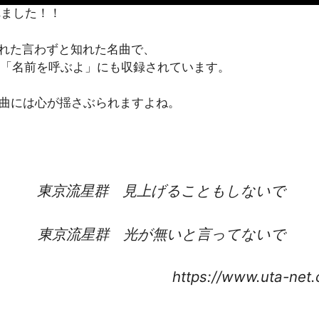
れました！！
された言わずと知れた名曲で、
ngle「名前を呼ぶよ」にも収録されています。
ERの曲には心が揺さぶられますよね。
東京流星群 見上げることもしないで
東京流星群 光が無いと言ってないで
https://www.uta-net