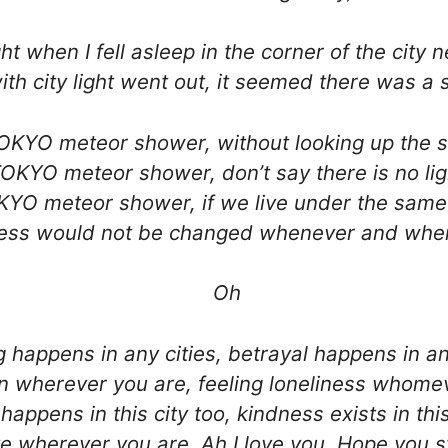
ght when I fell asleep in the corner of the city 
ith city light went out, it seemed there was a 
OKYO meteor shower, without looking up the 
OKYO meteor shower, don’t say there is no lig
YO meteor shower, if we live under the same
ness would not be changed whenever and whe
Oh
g happens in any cities, betrayal happens in an
 wherever you are, feeling loneliness whomeve
happens in this city too, kindness exists in this
ve wherever you are. Ah I love you. Hope you st