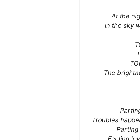
At the ni
In the sky w
T
T
TOK
The bright
Partin
Troubles happen
Parting 
Feeling lo