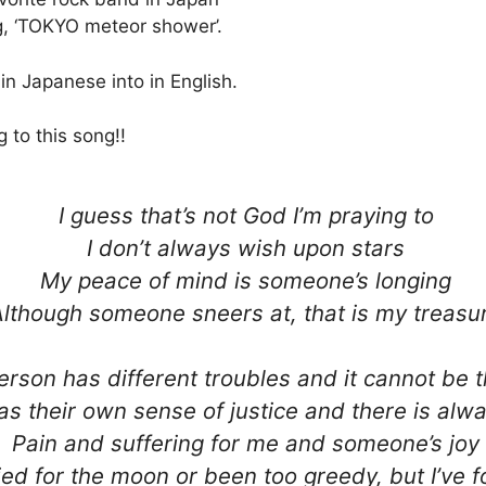
ng, ‘TOKYO meteor shower’.
s in Japanese into in English.
g to this song!!
I guess that’s not God I’m praying to
I don’t always wish upon stars
My peace of mind is someone’s longing
Although someone sneers at, that is my treasu
erson has different troubles and it cannot be
s their own sense of justice and there is alw
Pain and suffering for me and someone’s joy
ed for the moon or been too greedy, but I’ve 