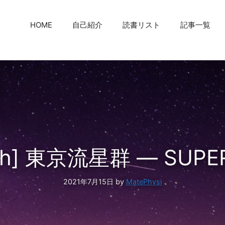
HOME
自己紹介
読書リスト
記事一覧
lish] 東京流星群 ― SUPE
2021年7月15日
by
MatePhysi