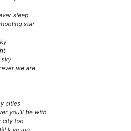
never sleep
shooting star
sky
ht
 sky
rever we are
y cities
r you’ll be with
 city too
ill love me.