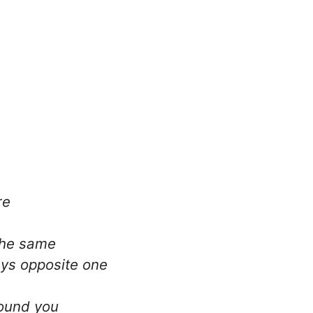
re
 the same
ays opposite one
found you