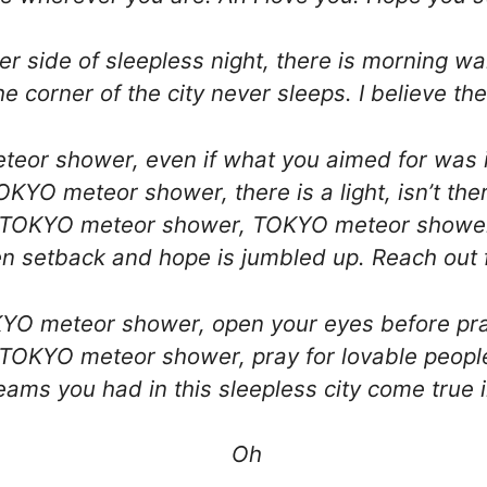
er side of sleepless night, there is morning wa
he corner of the city never sleeps. I believe th
eor shower, even if what you aimed for was 
OKYO meteor shower, there is a light, isn’t the
TOKYO meteor shower, TOKYO meteor showe
 setback and hope is jumbled up. Reach out 
YO meteor shower, open your eyes before pr
TOKYO meteor shower, pray for lovable peopl
ams you had in this sleepless city come true in
Oh