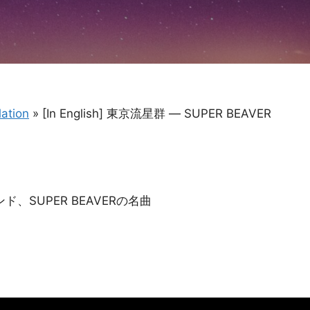
ation
»
[In English] 東京流星群 ― SUPER BEAVER
、SUPER BEAVERの名曲