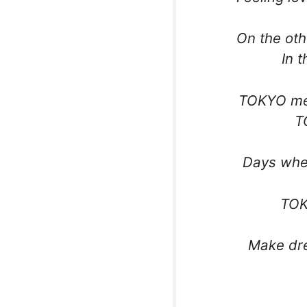
On the oth
In t
TOKYO met
T
Days when
TOK
Make dre