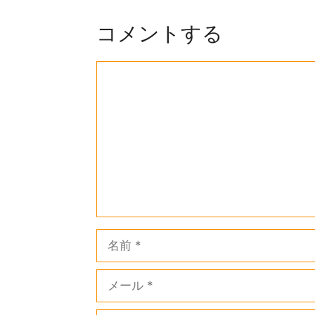
コメントする
コ
メ
ン
ト
名
前
メ
ー
ル