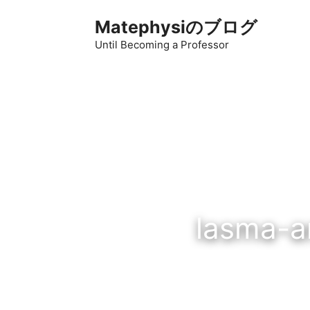
コ
Matephysiのブログ
ン
テ
Until Becoming a Professor
ン
ツ
へ
ス
キ
ッ
プ
lasma-a