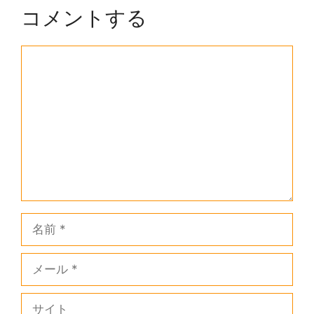
コメントする
コ
メ
ン
ト
名
前
メ
ー
ル
サ