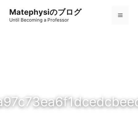
コ
Matephysiのブログ
ン
メ
テ
Until Becoming a Professor
ン
ニ
ツ
へ
ス
ュ
キ
ッ
ー
プ
a97c73ea6f1dcedcbee