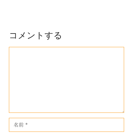
コメントする
コ
メ
ン
ト
名
前