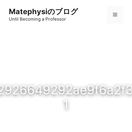
コ
Matephysiのブログ
ン
メ
テ
Until Becoming a Professor
ン
ニ
ツ
へ
ス
ュ
キ
ッ
ー
プ
2926649292ae9f6a2f
1